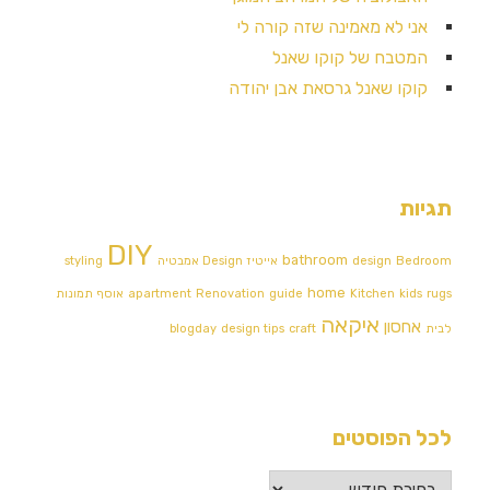
אני לא מאמינה שזה קורה לי
המטבח של קוקו שאנל
קוקו שאנל גרסאת אבן יהודה
תגיות
DIY
bathroom
Bedroom
design
אייטיז
Design אמבטיה
styling
home
rugs
kids
Kitchen
guide
Renovation
apartment
אוסף תמונות
איקאה
אחסון
לבית
craft
design tips
blogday
לכל הפוסטים
לכל