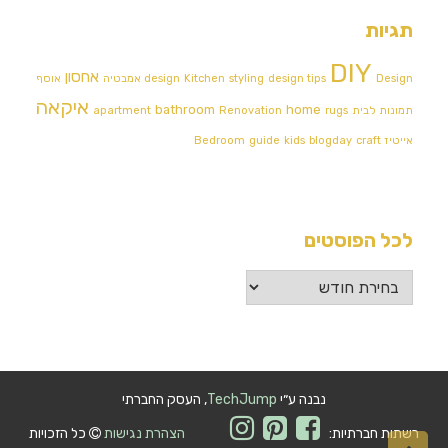
תגיות
DIY
אחסון
Design אמבטיה
design tips
styling
Kitchen
design
אוסף
איקאה
bathroom
home
תמונות לבית
rugs
Renovation
apartment
אייטיז
craft
blogday
kids
guide
Bedroom
לכל הפוסטים
לכל
הפוסטים
נבנה ע״י
TechJump
, העסק החברתי
רשתות חברתיות:
הצהרת נגישות
כל הזכויות