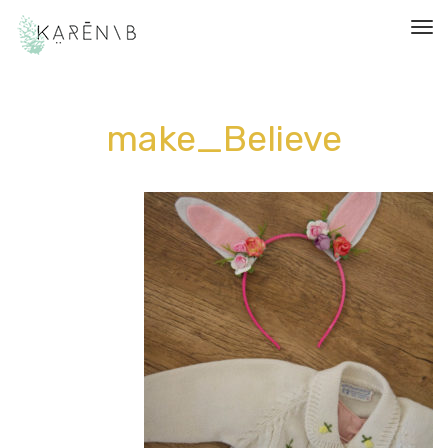
תפריט
make_Believe