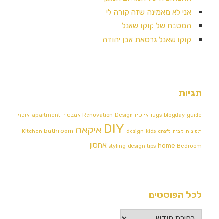
אני לא מאמינה שזה קורה לי
המטבח של קוקו שאנל
קוקו שאנל גרסאת אבן יהודה
תגיות
guide
blogday
rugs
אייטיז
Design אמבטיה
Renovation
apartment
אוסף
DIY
איקאה
bathroom
תמונות לבית
craft
kids
design
Kitchen
אחסון
home
styling
design tips
Bedroom
לכל הפוסטים
לכל