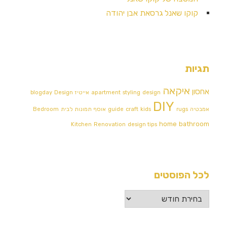
קוקו שאנל גרסאת אבן יהודה
תגיות
איקאה
אחסון
design
styling
apartment
אייטיז
Design
blogday
DIY
אמבטיה
rugs
kids
craft
guide
אוסף תמונות לבית
Bedroom
home
bathroom
Kitchen
Renovation
design tips
לכל הפוסטים
לכל
הפוסטים