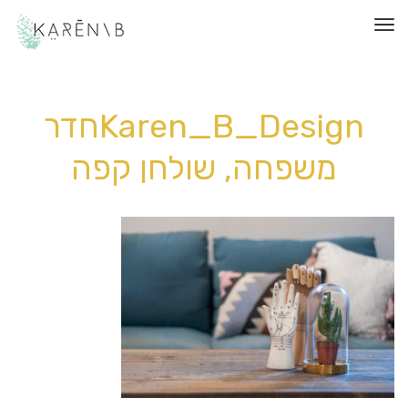
תפריט
Karen_B_Designחדר
משפחה, שולחן קפה