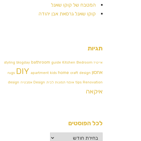
המטבח של קוקו שאנל
קוקו שאנל גרסאת אבן יהודה
תגיות
bathroom
אייטיז
Bedroom
Kitchen
guide
blogday
styling
DIY
אחסון
home
rugs
apartment
kids
craft
design
Renovation
tips
אוסף תמונות לבית
Design אמבטיה
design
איקאה
לכל הפוסטים
לכל