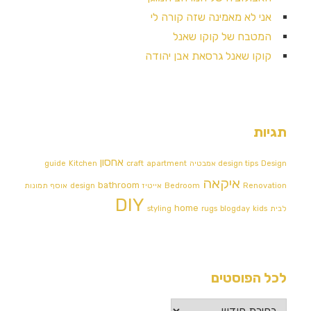
אני לא מאמינה שזה קורה לי
המטבח של קוקו שאנל
קוקו שאנל גרסאת אבן יהודה
תגיות
אחסון
Design אמבטיה
design tips
apartment
craft
Kitchen
guide
איקאה
bathroom
Renovation
Bedroom
אייטיז
design
אוסף תמונות
DIY
home
לבית
kids
blogday
rugs
styling
לכל הפוסטים
לכל