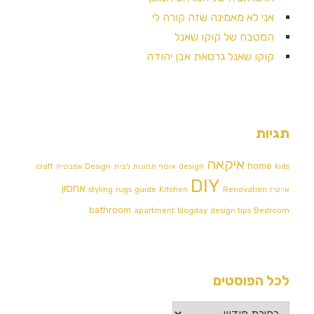
אני לא מאמינה שזה קורה לי
המטבח של קוקו שאנל
קוקו שאנל גרסאת אבן יהודה
תגיות
איקאה
home
kids
design
אוסף תמונות לבית
Design אמבטיה
craft
DIY
אחסון
אייטיז
Renovation
Kitchen
guide
rugs
styling
bathroom
apartment
blogday
design tips
Bedroom
לכל הפוסטים
לכל