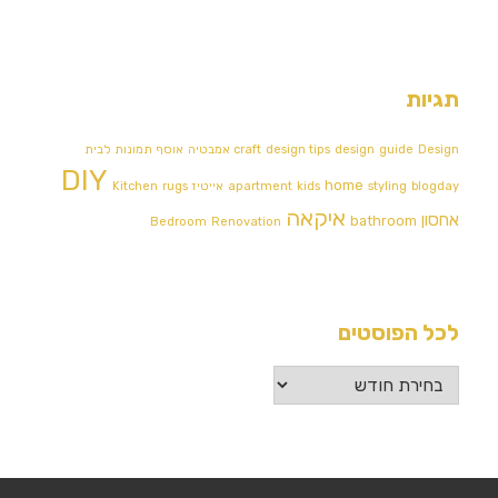
תגיות
Design אמבטיה
guide
design
design tips
craft
אוסף תמונות לבית
DIY
home
blogday
styling
kids
apartment
אייטיז
rugs
Kitchen
איקאה
אחסון
bathroom
Bedroom
Renovation
לכל הפוסטים
לכל
הפוסטים