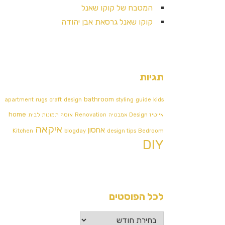
המטבח של קוקו שאנל
קוקו שאנל גרסאת אבן יהודה
תגיות
bathroom
apartment
rugs
craft
design
styling
guide
kids
home
אייטיז
Design אמבטיה
Renovation
אוסף תמונות לבית
איקאה
אחסון
Kitchen
blogday
design tips
Bedroom
DIY
לכל הפוסטים
לכל