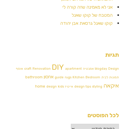
אני לא מאמינה שזה קורה לי
המטבח של קוקו שאנל
קוקו שאנל גרסאת אבן יהודה
תגיות
DIY
Design אמבטיה
blogday
apartment
Renovation
craft
אוסף
אחסון
bathroom
תמונות לבית
Bedroom
Kitchen
rugs
guide
איקאה
home
styling
design tips
אייטיז
kids
design
לכל הפוסטים
לכל