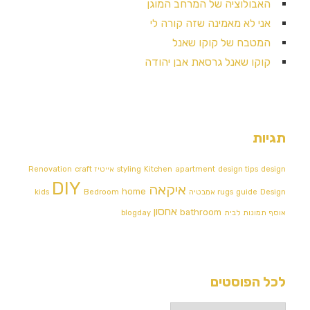
האבולוציה של המרחב המוגן
אני לא מאמינה שזה קורה לי
המטבח של קוקו שאנל
קוקו שאנל גרסאת אבן יהודה
תגיות
design
design tips
apartment
Kitchen
styling
אייטיז
craft
Renovation
DIY
איקאה
home
Design אמבטיה
guide
rugs
Bedroom
kids
אחסון
bathroom
אוסף תמונות לבית
blogday
לכל הפוסטים