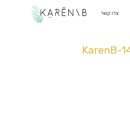
צרו קשר
KarenB-1