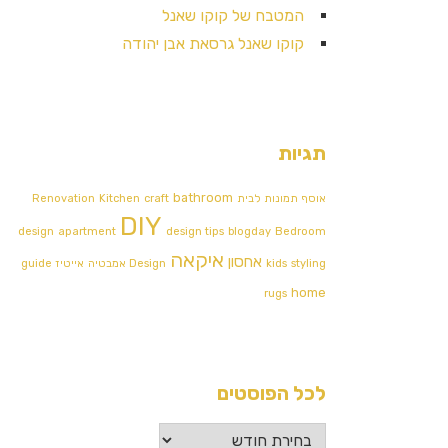
המטבח של קוקו שאנל
קוקו שאנל גרסאת אבן יהודה
תגיות
bathroom
אוסף תמונות לבית
craft
Kitchen
Renovation
DIY
design
apartment
design tips
blogday
Bedroom
איקאה
אחסון
styling
kids
Design אמבטיה
אייטיז
guide
home
rugs
לכל הפוסטים
לכל