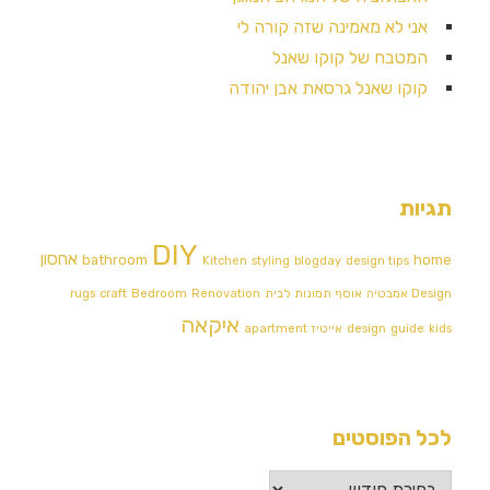
אני לא מאמינה שזה קורה לי
המטבח של קוקו שאנל
קוקו שאנל גרסאת אבן יהודה
תגיות
DIY
אחסון
bathroom
home
Kitchen
styling
blogday
design tips
Design אמבטיה
אוסף תמונות לבית
Renovation
Bedroom
craft
rugs
איקאה
kids
guide
design
אייטיז
apartment
לכל הפוסטים
לכל