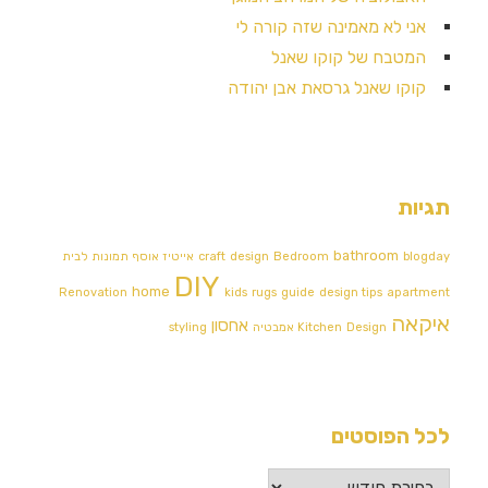
אני לא מאמינה שזה קורה לי
המטבח של קוקו שאנל
קוקו שאנל גרסאת אבן יהודה
תגיות
bathroom
blogday
Bedroom
design
craft
אייטיז
אוסף תמונות לבית
DIY
home
Renovation
kids
rugs
guide
design tips
apartment
איקאה
אחסון
Design אמבטיה
Kitchen
styling
לכל הפוסטים
לכל