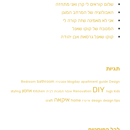
שלום קוראים לי קרן ואני מתחזה
האבולוציה של המרחב המוגן
אני לא מאמינה שזה קורה לי
המטבח של קוקו שאנל
קוקו שאנל גרסאת אבן יהודה
תגיות
bathroom
Design אמבטיה
guide
apartment
blogday
Bedroom
DIY
אחסון
kids
rugs
Renovation
אוסף תמונות לבית
Kitchen
styling
איקאה
home
design tips
design
אייטיז
craft
לכל הפוסטים