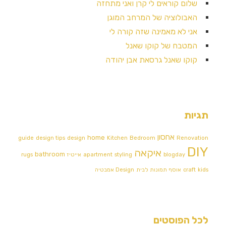
שלום קוראים לי קרן ואני מתחזה
האבולוציה של המרחב המוגן
אני לא מאמינה שזה קורה לי
המטבח של קוקו שאנל
קוקו שאנל גרסאת אבן יהודה
תגיות
אחסון
home
guide
design tips
design
Kitchen
Bedroom
Renovation
DIY
איקאה
bathroom
blogday
styling
apartment
אייטיז
rugs
kids
craft
אוסף תמונות לבית
Design אמבטיה
לכל הפוסטים