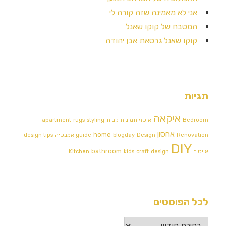
אני לא מאמינה שזה קורה לי
המטבח של קוקו שאנל
קוקו שאנל גרסאת אבן יהודה
תגיות
איקאה
Bedroom
אוסף תמונות לבית
styling
rugs
apartment
אחסון
home
Renovation
Design אמבטיה
blogday
guide
design tips
DIY
bathroom
אייטיז
design
craft
kids
Kitchen
לכל הפוסטים
לכל