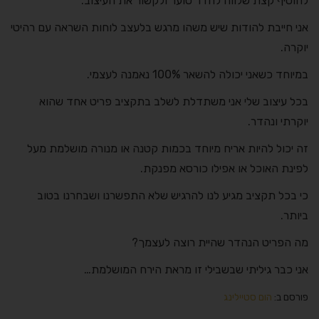
להוסיף קצת שלווה לחדר סוער ולקשור את העיצוב.
אני חייבת להודות שיש משהו מרגש בלעצב לוחות השראה עם רהיטי
יוקרה.
במיוחד כשאני יכולה להשאר 100% נאמנה לעצמי.
בכל עיצוב שלי אני משתדלת לשלב בתקציב פריט אחד שהוא
יוקרתי ונהדר.
זה יכול להיות אריח מיוחד בכמות קטנה או מנורה מושלמת מעל
לפינת האוכל או אפילו כורסא מפנקת.
כי בכל תקציב מגיע לנו להרגיש שלא התפשרנו ושבחרנו בטוב
ביותר.
מה הפריט הנהדר שהיית רוצה לעצמך?
אני כבר גיליתי שבשבילי זו מראת הירח המושלמת…
פורסם ב:
הום סטיילינג