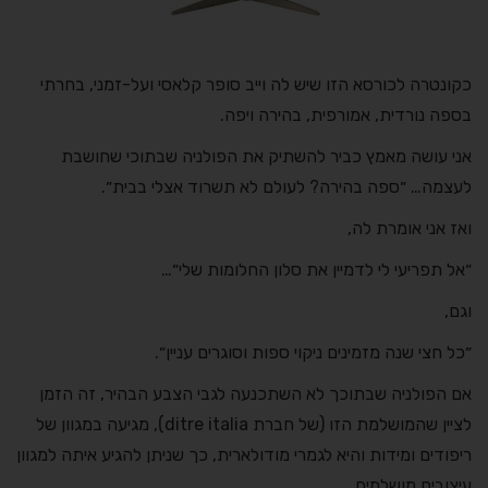
כקונטרה לכורסא הזו שיש לה וייב סופר קלאסי ועל-זמני, בחרתי
בספה נורדית, אמורפית, בהירה ויפה.
אני עושה מאמץ כביר להשתיק את הפולניה שבתוכי שחושבת
לעצמה… ״ספה בהירה? לעולם לא תשרוד אצלי בבית״.
ואז אני אומרת לה,
״אל תפריעי לי לדמיין את סלון החלומות שלי״…
וגם,
״כל חצי שנה מזמינים ניקוי ספות וסוגרים עניין״.
אם הפולניה שבתוכך לא השתכנעה לגבי הצבע הבהיר, זה הזמן
לציין שהמושלמת הזו (של חברת ditre italia), מגיעה במגוון של
ריפודים ומידות והיא לגמרי מודולארית, כך שניתן להגיע איתה למגוון
עיצובים מושלמים.