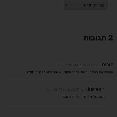
2 תגובות
דורית
2 ביוני 2021 בשעה 8:02
הגב
אהבתי את הבלוג.. רציתי לברר איתך…אשמח לקשר במייל. תודה
karen
7 ביוני 2021 בשעה 16:43
הגב
בטח, שלחי לי מייל דרך צור קשר