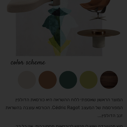
המוצר הראשון שאספתי ללוח ההשראה היא כורסאת הדולפין
המפורסמת של המעצב Cédric Ragot. הכורסא עוצבה בהשראת
זנב הדולפין….
חוץ מהעובדה שיש לי פטיש לכורסאות מסתובבות, אני כל כך