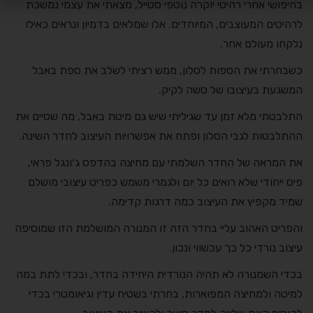
בחיפושי אחרי רהיטי יוקרה נוטפי סטייל, מצאתי את עצמי נמשכת
לרהיטים המעוצבים, המיוחדים. אלו שמלאים בדמיון ונראים כאילו
נלקחו מעולם אחר.
כשבחרתי את הספות לסלון, ממש רציתי לשלב את ספת באבל
המשגעת בעיצובו של סשה לקיק.
התלבטתי מלא זמן עד שגיליתי שיש גם מיטת באבל, מה שסיים את
ההתלבטות לגבי הסלון ופתח את אפשרויות העיצוב לחדר השינה.
את המראה של החדר השלמתי עם מחיצה בהדפס ג׳ונגל פראי,
פיס ייחודי שלא רואים כל יום ולגמרי משמש כפריט עיצובי מושלם
שמיד מקפיץ את העיצוב כמה דרגות קדימה.
והפריט האהוב עליי בחדר הזה זו המנורה המושלמת הזו שמוסיפה
עיצוב נורדי כל כך עכשווי ונכון.
בכדי השמנורה לא תהיה הנורדית היחידה בחדר, ובכדי לתת במה
למיטה ולמחיצה המפוארות, בחרתי בשטיח עדין וגיאומטרי בכדי