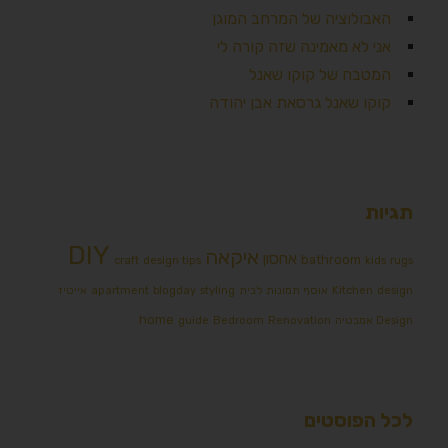
האבולוציה של המרחב המוגן
אני לא מאמינה שזה קורה לי
המטבח של קוקו שאנל
קוקו שאנל גרסאת אבן יהודה
תגיות
DIY
איקאה
אחסון
bathroom
craft
design tips
kids
rugs
design
Kitchen
אוסף תמונות לבית
styling
blogday
apartment
אייטיז
home
Design אמבטיה
Renovation
Bedroom
guide
לכל הפוסטים