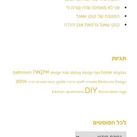
אני לא מאמינה שזה קורה לי
המטבח של קוקו שאנל
קוקו שאנל גרסאת אבן יהודה
תגיות
איקאה
bathroom
home
design
kids
styling
design tips
blogday
אחסון
Design אמבטיה
Bedroom
craft
אייטיז
guide
אוסף תמונות לבית
DIY
Kitchen
apartment
Renovation
rugs
לכל הפוסטים
לכל