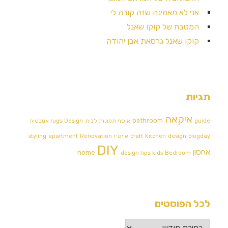
אני לא מאמינה שזה קורה לי
המטבח של קוקו שאנל
קוקו שאנל גרסאת אבן יהודה
תגיות
איקאה
bathroom
guide
אוסף תמונות לבית
Design אמבטיה
rugs
blogday
design
Kitchen
craft
אייטיז
Renovation
apartment
styling
DIY
אחסון
home
design tips
kids
Bedroom
לכל הפוסטים
לכל