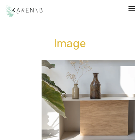
תפריט
image