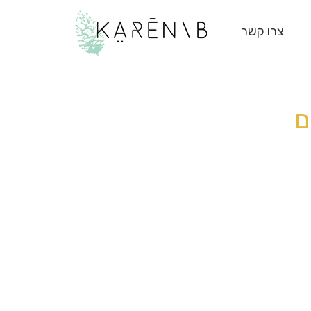
צרו קשר
ם