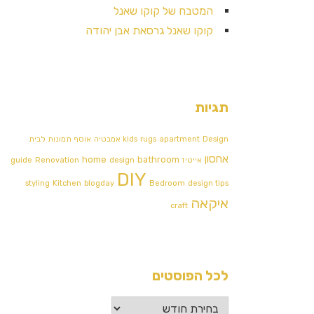
המטבח של קוקו שאנל
קוקו שאנל גרסאת אבן יהודה
תגיות
Design אמבטיה
apartment
rugs
kids
אוסף תמונות לבית
אחסון
home
bathroom
אייטיז
design
Renovation
guide
DIY
styling
Kitchen
blogday
Bedroom
design tips
איקאה
craft
לכל הפוסטים
לכל