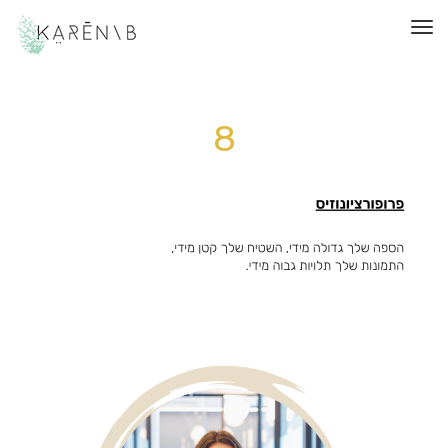
תפריט
8