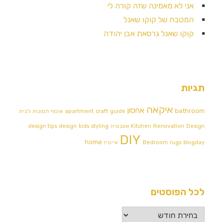
אני לא מאמינה שזה קורה לי
המטבח של קוקו שאנל
קוקו שאנל גרסאת אבן יהודה
יות
איקאה
אחסון
bathro
guide
craft
apartment
אוסף תמונות לבית
De אמבטיה
Renovation
Kitchen
styling
kids
design
design tips
DIY
home
blogd
rugs
Bedroom
אייטיז
ל הפוסטים
ל