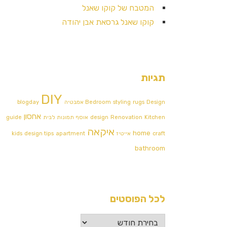
המטבח של קוקו שאנל
קוקו שאנל גרסאת אבן יהודה
תגיות
DIY
Design אמבטיה
rugs
styling
Bedroom
blogday
אחסון
Kitchen
Renovation
design
אוסף תמונות לבית
guide
איקאה
home
craft
אייטיז
apartment
design tips
kids
bathroom
לכל הפוסטים
לכל