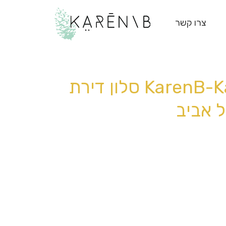
צרו קשר
KarenB-KarenB-KarenB-KarenB סלון דירת
 אביב