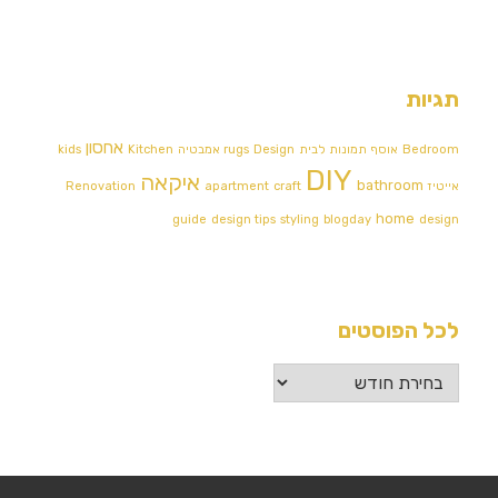
תגיות
אחסון
Bedroom
אוסף תמונות לבית
Design אמבטיה
rugs
Kitchen
kids
DIY
איקאה
bathroom
אייטיז
craft
apartment
Renovation
home
guide
design tips
styling
blogday
design
לכל הפוסטים
לכל
הפוסטים