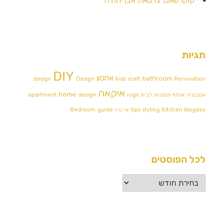
קוקו שאנל גרסאת אבן יהודה
תגיות
DIY
אחסון
bathroom
design
Design
kids
craft
Renovation
איקאה
home
אמבטיה
אוסף תמונות לבית
rugs
design
apartment
blogday
Kitchen
styling
tips
אייטיז
guide
Bedroom
לכל הפוסטים
לכל
הפוסטים