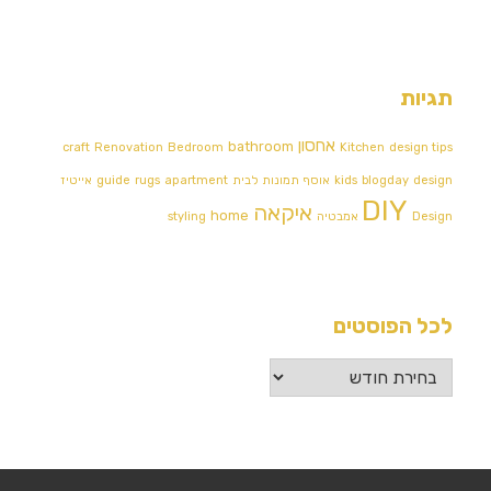
תגיות
אחסון
bathroom
craft
Renovation
Bedroom
Kitchen
design tips
design
blogday
kids
אוסף תמונות לבית
apartment
rugs
guide
אייטיז
DIY
איקאה
home
Design אמבטיה
styling
לכל הפוסטים
לכל
הפוסטים