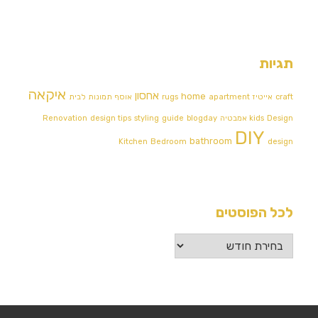
תגיות
איקאה
אחסון
home
craft
אייטיז
apartment
rugs
אוסף תמונות לבית
Design אמבטיה
kids
blogday
guide
styling
design tips
Renovation
DIY
bathroom
Kitchen
Bedroom
design
לכל הפוסטים
לכל
הפוסטים