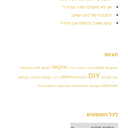
אני לא מאמינה שזה קורה לי
המטבח של קוקו שאנל
קוקו שאנל גרסאת אבן יהודה
תגיות
איקאה
home
blogday
אוסף תמונות לבית
guide
craft
Kitchen
DIY
אחסון
design tips
Bedroom
אייטיז
Design אמבטיה
styling
bathroom
Renovation
rugs
kids
apartment
design
לכל הפוסטים
לכל