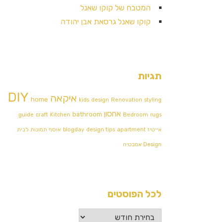
המטבח של קוקו שאנל
קוקו שאנל גרסאת אבן יהודה
תגיות
DIY
איקאה
home
kids
design
Renovation
styling
אחסון
bathroom
guide
craft
Kitchen
Bedroom
rugs
אייטיז
apartment
design tips
blogday
אוסף תמונות לבית
Design אמבטיה
לכל הפוסטים
לכל