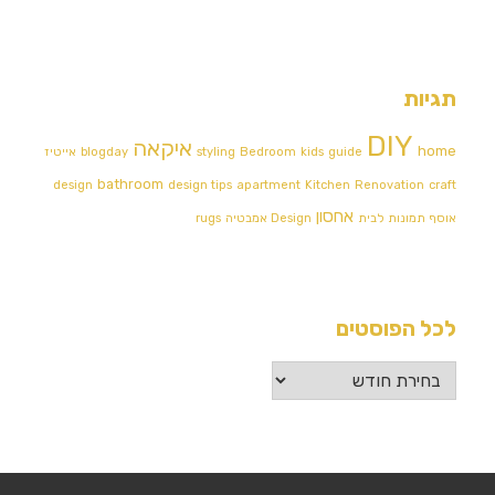
תגיות
DIY
איקאה
home
guide
kids
Bedroom
styling
blogday
אייטיז
bathroom
design
design tips
apartment
Kitchen
Renovation
craft
אחסון
אוסף תמונות לבית
Design אמבטיה
rugs
לכל הפוסטים
לכל
הפוסטים