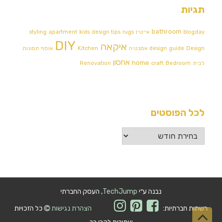
תגיות
bathroom
blogday
אייטיז
rugs
design tips
kids
apartment
styling
DIY
איקאה
Design אמבטיה
guide
design
Kitchen
אוסף תמונות
אחסון
home
לבית
Bedroom
craft
Renovation
לכל הפוסטים
לכל
הפוסטים
נבנה ע״י
TechJump
, העסק החברתי
רשתות חברתיות:
הצהרת נגישות
כל הזכויות
גלילה