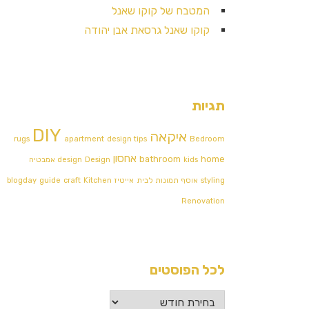
המטבח של קוקו שאנל
קוקו שאנל גרסאת אבן יהודה
תגיות
DIY
איקאה
rugs
apartment
design tips
Bedroom
אחסון
bathroom
home
kids
Design אמבטיה
design
styling
אוסף תמונות לבית
אייטיז
Kitchen
craft
guide
blogday
Renovation
לכל הפוסטים
לכל