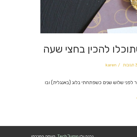
וכלו להכין בחצי שעה
תגובות
karen
ר לפני שלוש שנים כשפתחתי בלוג (באנגלית) ובו
נבנה ע״י
TechJump
, העסק החברתי