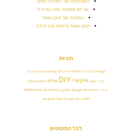
האבולוציה של המרחב המוגן
אני לא מאמינה שזה קורה לי
המטבח של קוקו שאנל
קוקו שאנל גרסאת אבן יהודה
תגיות
home
Design אמבטיה
Kitchen
styling
אוסף תמונות
DIY
איקאה
אחסון
לבית
rugs
Renovation
bathroom
אייטיז
Bedroom
design
guide
apartment
blogday
kids
design tips
craft
לכל הפוסטים