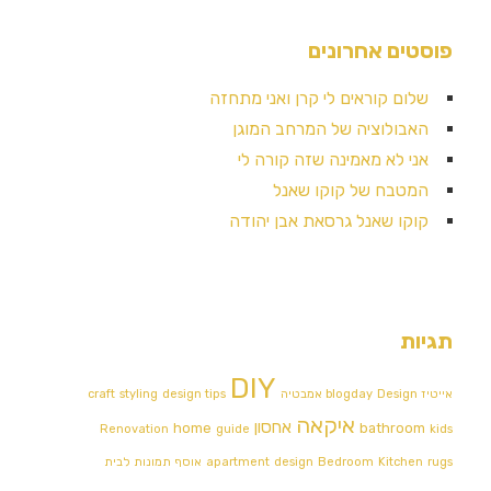
פוסטים אחרונים
שלום קוראים לי קרן ואני מתחזה
האבולוציה של המרחב המוגן
אני לא מאמינה שזה קורה לי
המטבח של קוקו שאנל
קוקו שאנל גרסאת אבן יהודה
תגיות
DIY
אייטיז
Design אמבטיה
blogday
design tips
styling
craft
איקאה
אחסון
home
bathroom
Renovation
guide
kids
rugs
Kitchen
Bedroom
design
apartment
אוסף תמונות לבית