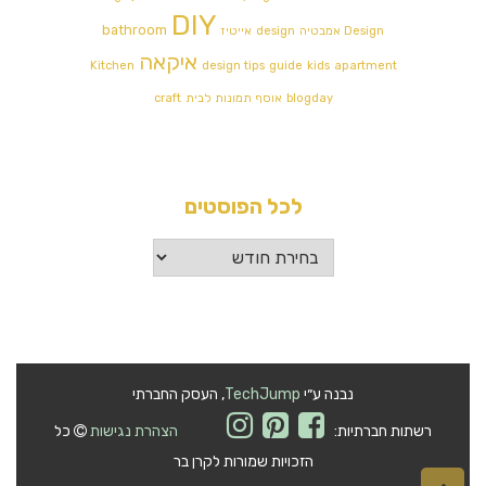
DIY
bathroom
Design אמבטיה
design
אייטיז
איקאה
Kitchen
design tips
guide
kids
apartment
blogday
אוסף תמונות לבית
craft
לכל הפוסטים
לכל
הפוסטים
נבנה ע״י
TechJump
, העסק החברתי
רשתות חברתיות:
הצהרת נגישות
כל
הזכויות שמורות לקרן בר