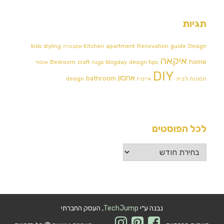
תגיות
Design אמבטיה
guide
Renovation
apartment
Kitchen
styling
kids
איקאה
home
design tips
blogday
rugs
craft
Bedroom
אוסף
DIY
אחסון
bathroom
תמונות לבית
אייטיז
design
לכל הפוסטים
לכל
הפוסטים
נבנה ע״י
TechJump
, העסק החברתי