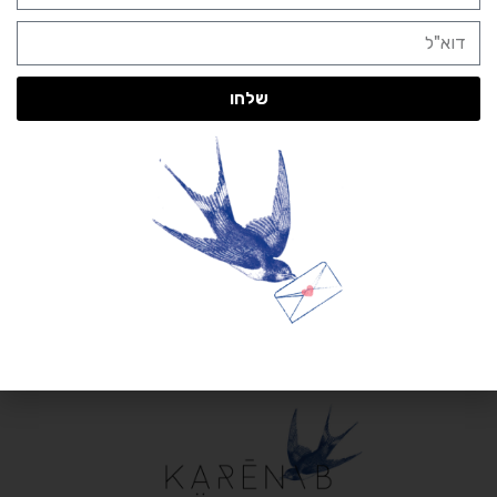
כפי שאתם רואים העיצוב עבר גילגולים שונים (כמו כל תהליך
עיצוב), אך לבסוף בחרתי בעיצוב העדין והמקסים הזה: בכרטיסי
הביקור הדפסתי שש דוגמאות שונות ועכשיו, במקום להתבייש, אני
שלחו
מאפשרת לכל מי שרוצה, לבחור את הדוגמא האהובה עליו. פעמים
רבות קשה לאנשים להחליט ואז אני מחלקת בשמחה כמה כרטיסים
וזו מבחינתי ההוכחה המושלמת שהוא פשוט יצא מושלם. אם אתם
נתקלים בי ורוצים כרטיס, אתם בהחלט מוזמנים לבקש… אבל עד
אז, אתם יכולים לבחור אילו מבין העיצובים אתם אוהבים הכי
הרבה – סנונית, שפרית, סוס ים, נוצה אצטרובל או קנקן תה? כמובן
שניתן לבחור יותר מאחד… אני כבר מזמן ויתרתי ואני פשוט אוהבת
את כולם…