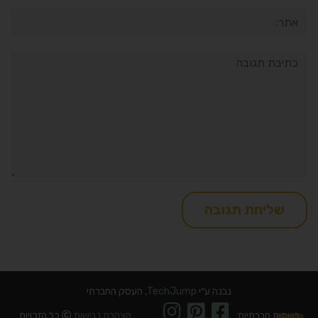
אתר:
תגובה:
נבנה ע״י
TechJump
, העסק החברתי
רשתות חברתיות:
הצהרת נגישות
כל הזכויות