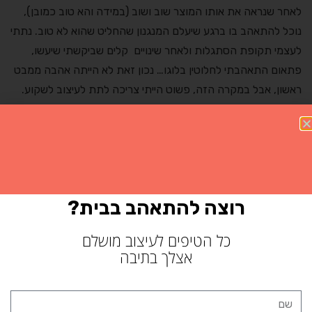
לאחר שנראה את אותו המוצר שוב ושוב (במידה והא טוב כמובן),
נוכל להתאהב בו ברגע שיעלם המנגנון שהחליט שהוא לא טוב. נתתי
לעצמי תקופת הסתגלות ולאחר שינויים קלים שביקשתי שיעשו,
פתאום התאהבתי לחלוטין בלוגו… נכון זאת לא הייתה אהבה ממבט
ראשון, אבל במקרה הזה, פשוט הייתי צריכה לתת לעיצוב לשקוע.
רוצה להתאהב בבית?
כל הטיפים לעיצוב מושלם
אצלך בתיבה