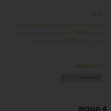
תגיות
אחסון
kids
design
guide
styling
design tips
apartment
craft
אייטיז
איקאה
home
Renovation
Design אמבטיה
rugs
blogday
אוסף
DIY
bathroom
תמונות לבית
Kitchen
Bedroom
לכל הפוסטים
4 תגובות