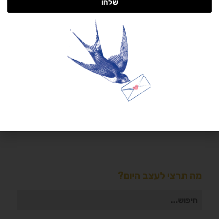
שלחו
שלום, אני כל כך שמחה שקפצת לביקור! נעים להכיר, אני קרן
בר, מעצבת פנים (מ-2009), בוגרת שנקר ובלוגרית
(מ-)2011. אני לא אוהבת לבשל, אבל מאוד אוהבת לאכול,
מעדיפה שוקולד על פני גלידה ואוהבת את הקפה שלי עם
חלב שבולת שועל. הרומן שלי עם עיצוב החל בגיל מאוד צעיר
אבל רק אחרי שסיימתי תואר ראשון בעבודה סוציאלית,
הרגשתי שאני חייבת לממש את עצמי בעולם העיצוב.
ב-2005 התקבלתי ללימודים ומאז אני מגשימה את עצמי
בכל יום. הבלוג שלי זה המקום למצוא טיפים לעיצוב הבית,
הדרכות יצירה וכל מה שקשור בעיצוב ולייף סטייל.
מה תרצי לעצב היום?
חיפוש
עבור: