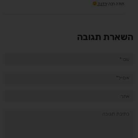
תודה רבה י
רדנה
השארת תגובה
שם:*
אימייל*
אתר:
תגובה: