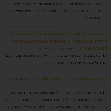
התאהבתי ברהיטים שלך ממבט ראשון והתחלתי לשוחח איתך. ואחרי מספר
שניות הבנתי שהתאהבתי בך. אני אוהבת לשלב בבתים שאני מעצבת את
הרהיטים שלך.
ארבעה דברים שכדאי לכם לדעת לפני שאתם בוחרים
דלתות פנים לבית - Karen B מעצבת פניםKaren B
מעצבת פנים
26 בינואר 2017 בשעה 17:16
הגב
[…] הבלגן. גם בדירה עם השיק הצרפתי, אותה אולי תזכרו מהפוסט הזה, הותקנו
דלתות אלומיניום יפייפיות בין חדר השינה לחדר […]
דירה עם שיק צרפתי - Karen B
28 במאי 2017 בשעה 20:05
הגב
[…] טו טו טו טה! אני שמחה (סוף סוף), לשתף אתכן בעיצוב הדירה עם השיק
הצרפתי. עבר המון זמן מאז הצילומים: קודם התעכבו התמונות, אחר כך התחיל לי
עומס (מבורך) של פרוייקטים ואז הגיע האתר החדש ובימים הראשונים, התעסקתי