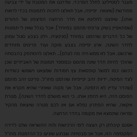
מעבר לסטיילינג לחלל המרכזי, שדרגנו את המטבח על ידי צביעה
מחודשת (שיצאה יפייפה, אבל תאלצו לחכות לתמונות בכדי לראות
אותו), שיפצנו לחלוטין את חדר הרחצה הפיצפון של ההורים
(שמתאפיין בשיק צרפתי מהמם במיוחד). אבל בגלל שאין לי תמונות
של כל הדברים שהזמנו במיוחד (סניטציה, וילון בצבע סגול עמוק
לחדר השינה, ארון יפייפה בצבע מוקה ועוד פריטים מיוחדים
שרכשנו, אבל לא ממש היה מה לצלם)… תאלצו להסתפק בהבטחה
שהולך להיות חדר שינה מהמם ובמספר תמונות של האביזרים שכן
רכשנו כמו למשל קופסאות עץ חמודות שמצאנו וישמשו כשידות
לצד המיטה, ידיות זהב יפייפיות שהזמנו מחו״ל, פרינט זהב מהמם
(שהדר עדיין לא הזמינה, אבל אני מקוה שאחרי שהיא תקרא את
הפוסט הזה, היא תזמין אותו, כי הוא מושלם לחדר השינה), מנורת
איקאה, שהיא הפתרון נפלא אם אין לכם מנורה שיוצאת מהקיר
ומראה שתמצא את מקומה בחדר הרחצה.
אמנם קיבלתן רק הצצה לימי הרכישות ולוח ההשראה שלנו לדירה
המקסימה הזו, אבל אני מבטיחה שברגע שיגיעו כל ההזמנות מחו״ל