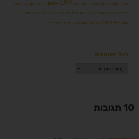
DIY
אחסון
אייטיז
Design אמבטיה
kids
styling
apartment
blogday
bathroom
Bedroom
rugs
design tips
Renovation
Kitchen
craft
איקאה
home
guide
design
אוסף תמונות לבית
לכל הפוסטים
10 תגובות