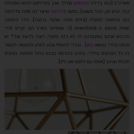
מארה״ב (כמו בדירה
מבוסטון
שדרך אגב בפרוייקט ההוא המכולה
כבר הגיע וכן, הכל משגע), נסענו ל
בדוסה
שייצר לנו ספה מדהימה
כמו בתמונה למעלה (צילום ספה: אלעד ברנגה). הדר הזמינה
שטיח מהמם ב-overstock (כי שטיחים בארץ הם יקרים מידי
ולרכוש אותם באינטרנט זה לא כזה סיפור, רוצה לדעת עוד? יש
פוסט נהדר בנושא
כאן
). ובכדי להוסיף צבע לסלון ולמעשה לקשור
בין כל הצבעים בחדר, בחרנו בכורסא בצבע כחול ותמונה בגוונים
תכלת וצהוב (אותה גם הזמנו און-ליין).