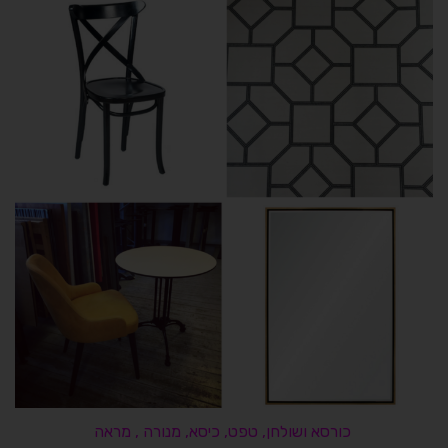
כורסא ושולחן
,
טפט
,
כיסא
,
מנורה
,
מראה