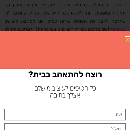
ויותקנו כל האלמנטים האחרונים בדירה, אני אעדכן אתכן עם
תמונות משגעות ועוד לינקים לכל הרכישות השוות שעשינו. למי
שתרצה לקבל את הפוסט ישירות למייל, אני ממליצה להרשם
לניוזלטר
(שם מחכים לכן רק דברים טובים באמת). ולמי שבאמת לא
מצליחה להתאפק… יש תמונות בודדות ב
אינסטגרם
שלי שמהוות
הצצה נפלאה לחדר האמבטיה, המטבח ואפילו הסלון של הדירה
המקסימה הזו.
פורסם ב:
יומן קניות
תגיות:
אקססוריס לבית
,
הום סטיילינג
,
פינת אוכל
,
קניות
,
רוצה להתאהב בבית?
ריהוט
,
תאורה
כל הטיפים לעיצוב מושלם
אצלך בתיבה