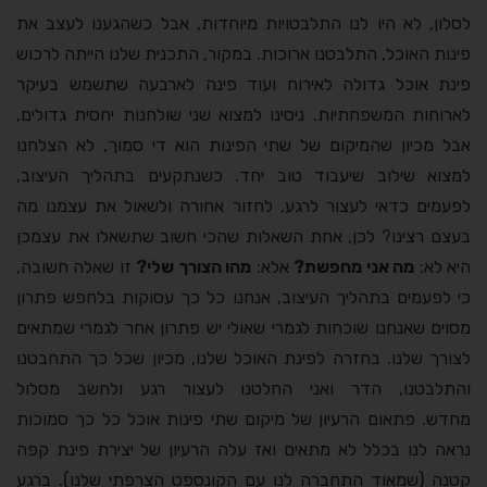
לסלון, לא היו לנו התלבטויות מיוחדות, אבל כשהגענו לעצב את
פינות האוכל, התלבטנו ארוכות. במקור, התכנית שלנו הייתה לרכוש
פינת אוכל גדולה לאירוח ועוד פינה לארבעה שתשמש בעיקר
לארוחות המשפחתיות. ניסינו למצוא שני שולחנות יחסית גדולים,
אבל מכיון שהמיקום של שתי הפינות הוא די סמוך, לא הצלחנו
למצוא שילוב שיעבוד טוב יחד. כשנתקעים בתהליך העיצוב,
לפעמים כדאי לעצור לרגע, לחזור אחורה ולשאול את עצמנו מה
בעצם רצינו? לכן, אחת השאלות שהכי חשוב שתשאלו את עצמכן
היא לא:
מה אני מחפשת?
אלא:
מהו הצורך שלי?
זו שאלה חשובה,
כי לפעמים בתהליך העיצוב, אנחנו כל כך עסוקות בלחפש פתרון
מסוים שאנחנו שוכחות לגמרי שאולי יש פתרון אחר לגמרי שמתאים
לצורך שלנו. בחזרה לפינת האוכל שלנו, מכיון שכל כך התחבטנו
והתלבטנו, הדר ואני החלטנו לעצור רגע ולחשב מסלול
מחדש. פתאום הרעיון של מיקום שתי פינות אוכל כל כך סמוכות
נראה לנו בכלל לא מתאים ואז עלה הרעיון של יצירת פינת קפה
קטנה (שמאוד התחברה לנו עם הקונספט הצרפתי שלנו). ברגע