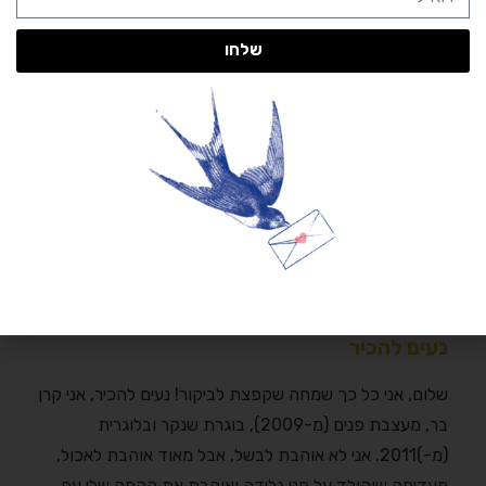
שלחו
נעים להכיר
שלום, אני כל כך שמחה שקפצת לביקור! נעים להכיר, אני קרן
בר, מעצבת פנים (מ-2009), בוגרת שנקר ובלוגרית
(מ-)2011. אני לא אוהבת לבשל, אבל מאוד אוהבת לאכול,
מעדיפה שוקולד על פני גלידה ואוהבת את הקפה שלי עם