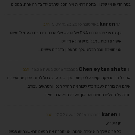
במה הדי אן איי שלנו… מחכה לראות איך הכל ישתלב יחד בדירה אחת. מקסים
karen
17 באוקטובר 2016 בשעה 5:09
הגב
כן, גם אני מהרהרת בDNA של הבלוג שלי הרבה. בינתיים הגעתי ל״משהו
אישי״ ונדיבות… אבל עדיין זה לא מדוייק.
אני חושבת שגם הבלוג שלך מתאפיין בדברים אישיים…
Chen eytan shats
1 בנובמבר 2016 בשעה 16:26
הגב
את כל כל מדוייקת וקשובה ללקוחות שלך שזה עונג גדול להיות חלק מהמעצבים
איתם את בוחרת לעבוד כדי ליצור את החלל הנכון והמתאים עבורם.
תודה על המילים החמות והפרגון. מעריכה ואוהבת. מאוד
karen
1 בנובמבר 2016 בשעה 17:09
הגב
חן היקרה,
כל פריט שלך הוא יצירת אמנות. אני זוכרת את הפעם הראשונה שנפגשנו…