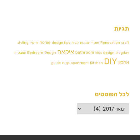
תגיות
home
craft
Renovation
אוסף תמונות לבית
design tips
אייטיז
styling
איקאה
bathroom
blogday
design
kids
Design אמבטיה
Bedroom
DIY
אחסון
guide
rugs
apartment
Kitchen
לכל הפוסטים
לכל
הפוסטים