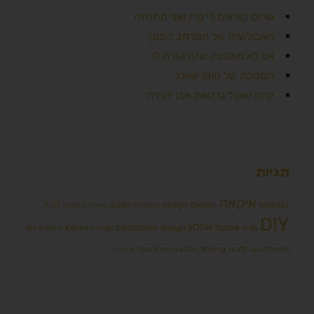
שלום קוראים לי קרן ואני מתחזה
האבולוציה של המרחב המוגן
אני לא מאמינה שזה קורה לי
המטבח של קוקו שאנל
קוקו שאנל גרסאת אבן יהודה
תגיות
איקאה
blogday
Design אמבטיה
design
guide
אוסף תמונות לבית
DIY
אחסון
bathroom
home
Bedroom
Kitchen
rugs
design
kids
apartment
craft
styling
Renovation
tips
אייטיז