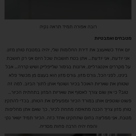
רובה אפורה תמיד תראה נקיה
מטבחים ואמבטיות
יום אחד כשאעצב את דירת החלומות שלי, יהיה במטבח טוחן מזון.
אני יודעת, אני יודעת… אתן בטח חושבות שכל היום אני רק חושבת
על מקררים אינטגרליים, ארונות בגימור שלייפלייק ושיש קררה… אבל
בינינו, לפני הכל, גורס מזון. גורס מזון הוא בעצם מן מכשיר פלא
שטוחן את שאריות האוכל בכיור ושוטף אותן לתוך הביוב. למה זה
טוב? כי אין שום צורך לאסוף את שאריות המזון בתחתית הכיור…
פשוט שוטפים אותן במורד הכיור ומפעילים את הטוחן. בכדי להתקין
טוחן מזון צריך הכנה מתאימה מתחת לכיור, כך שאם אתן מחליפות
מטבח, אני ממליצה בחום שתתקינו אחד כזה. הכיור תמיד ישאר נקי
והפח יהיה הרבה פחות מסריח.