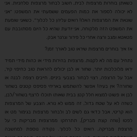
כשאתן בוחרות מרצפות לבית, חשוב לבחור מרצפות סלחניות. אני
לא יכולה לספור את כמות הפעמים ששמעתי את המשפט: ״אני
שונאת את המרצפות האלו! רואים עליהן כל לכלוך״. כשאני שומעת
את המשפט הזה מלקוחה, אני יודעת שהיא כל היום מסתובבת עם
מטאטא ומגב ורצה אחרי כל פירור וגרגר אבק.
אז איך בוחרים מרצפות שיראו טוב לאורך זמן?
נתחיל עם מה לא לקנות. מרצפות בהירות מידי או כהות מידי תמיד
יראו מלוכלכות יותר. שחור או לבן יכולים להראות טוב כחיפוי קיר,
אבל על הרצפה, רצוי לבחור בצבעי ביניים. חייבים רצפה לבנה או
שחורה? אין בעיה! אפשר להשתמש באריחי פסיפס קטנים בשחור
לבן או פשוט למצוא חלל קטן בבית שאותו תוכלו לרצף בשחור/לבן,
כשזה לא על שטח גדול, זה ממש לא נורא. הצבע של המרצפות
הוא קריטי, אבל כדאי גם לשים לב ולבחור מרצפות בגימור מט או
לפטו (שזה קצת מבריק), תתרחקו ממרצפות מבריקות כי על
מרצפת מבריקה, רואים כל לכלוך. נקודה נוספת למחשבה