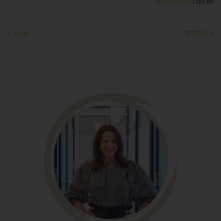
פורסם ב:
טיפים לעיצוב
« הקודם
הבא »