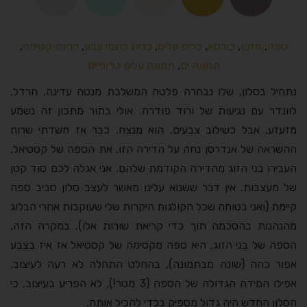
ספה
,
מזנון
,
כורסא
,
כרית עלים
,
כרית כתמי צבע
,
כריות קטיפה
,
תמונה ים
,
תמונה עלים טרופיים
נתחיל בסלון, שלו נבחרה פלטה המשלבת מנטה עדינה, חרדל,
לוונדר עם נגיעות של ורוד פודרה. אולי בתור מתכון זה נשמע
מזעזע, אבל כשילוב צבעים, הוא מנצח. כבר אז חשדתי שרוח
ההשראה של אנדרסן נחה על הדירה הזו. את הספה של קסטיאל,
העבירו בני הזוג מהדירה הקודמת שלהם. אני אגלה לכם סוד קטן
של מעצבות. אין דבר ששנוא עלינו מאשר לעצב סלון סביב ספה
קיימת (ואני בטוחה שכל הקולגות היקרות שלי שעוקבות אחרי הבלוג
מהנהנות בהסכמה תוך כדי קריאת שורות אלו). במקרה הזה,
הספה של בני הזוג, היא ספה מקסימה של קסטיאל אז איז בצבע
אפור כהה (שונה מבתמונה), בהחלט התחלה לא רעה לעיצוב,
אפילו המידה הגדולה של הספה (3 מטר!), לא הפריע בעיצוב, כי
הסלון החדש היה גדול מספיק בכדי להכיל אותה.