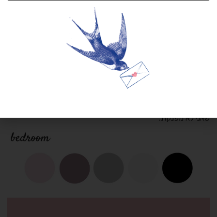
הכוללת, בחרנו ידיות עץ פשוטות לשדרוג שידת ההחתלה הקיימת
וקינחנו עם אהיל מושלם של
טווילינגן
.
אחרון חביב הוא חדר השינה. הזמנו וילון, כריות דקורטיביות, שידה
וידיות לשדרוג ואפילו מנורות צד יפייפיות. אבל אין לי תמונה של אף
אחת מהם ואנחנו עדיין בדיונים לגבי התמונות לחדר. לפעמים לוקח
זמן למצוא את התמונה הנכונה. אבל לא רציתי להשאיר אתכן
בעיניים ריקות, אז אני מצרפת את פלטת הצבעים ותמונה בהשראת
הסרט ששאבתי ממנו השראה לפלטת הצבעים. שלא תגידו עליי
שאני לא מפנקת.