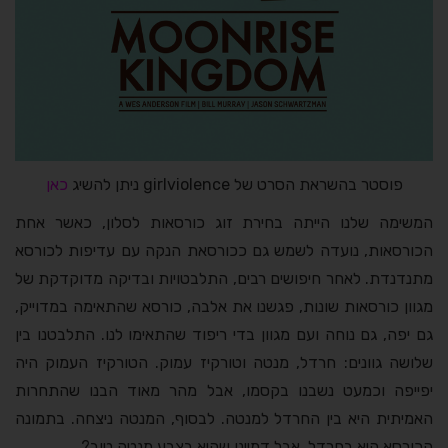
פוסטר בהשראת הסרט של girlviolence ניתן להשיג
כאן
המשימה שלנו הייתה בחירת זוג כורסאות לסלון, כאשר אחת
הכורסאות, נועדה לשמש גם ככורסאת הנקה עם עדיפות לכורסא
מתנדנדת. לאחר חיפושים רבים, התלבטויות ובדיקה מדוקדקת של
מגוון כורסאות שונות, פגשנו את אלבה, כורסא שהתאימה במדוייק,
גם יפה, גם נוחה ועם מגוון בדי ריפוד שהתאימו לנו. התלבטנו בין
שלושה גוונים: חרדל, מנטה וטורקיז עמוק. הטורקיז העמוק היה
יפייפה וכמעט נשבנו בקסמו, אבל מהר מאוד הבנו שהתחרות
האמיתית היא בין החרדל למנטה. לבסוף, המנטה ניצחה. בתמונה
הכורסא היא בחרדל, אבל דמיינו שהיא בצבע מנטה טוב?