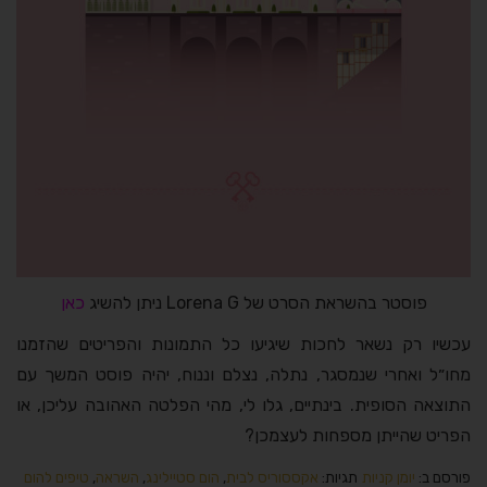
פוסטר בהשראת הסרט של Lorena G ניתן להשיג
כאן
עכשיו רק נשאר לחכות שיגיעו כל התמונות והפריטים שהזמנו
מחו״ל ואחרי שנמסגר, נתלה, נצלם וננוח, יהיה פוסט המשך עם
התוצאה הסופית. בינתיים, גלו לי, מהי הפלטה האהובה עליכן, או
הפריט שהייתן מספחות לעצמכן?
פורסם ב:
יומן קניות
תגיות:
אקססוריס לבית
,
הום סטיילינג
,
השראה
,
טיפים להום