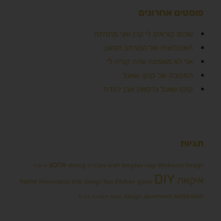
פוסטים אחרונים
שלום קוראים לי קרן ואני מתחזה
האבולוציה של המרחב המוגן
אני לא מאמינה שזה קורה לי
המטבח של קוקו שאנל
קוקו שאנל גרסאת אבן יהודה
תגיות
אחסון
Design אמבטיה
Bedroom
rugs
blogday
craft
styling
אייטיז
DIY
איקאה
home
Renovation
kids
design tips
Kitchen
guide
bathroom
apartment
design
אוסף תמונות לבית