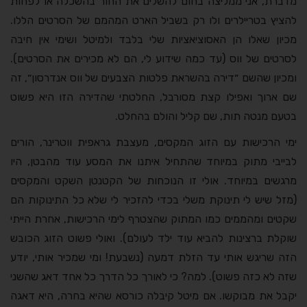
מדברת, אני ממליצה בחום להשלים את החור בהשכלה או לפחות
להציץ בטריילרים ולו רק בשביל הארט המהמם של הסרטים הללו.
מכיון שאלו הן האסוציאציות שלי בלבד ולמיטל ושימי אין חיבה
לסרטים של ווס (עד כמה שידוע לי, הם לא מכירים את הסרטים).
ומכיון שהשם ״דירה בהשראת פלטות הצבעים של ווס אנדרסון״, זה
שם ארוך ואפילו קצת מסורבל, החלטתי שהדירה הזו היא פשוט
בטעם מנטה תות, שם קליל והולם בהחלט.
ימי הרכישות עם הזוג המקסים, מעצבת גראפית ווטרינר, הורים
לבייבי מתוק במיוחד שהתחיל איתנו את המסע עוד מהבטן, היו
מרגשים במיוחד. אולי זו הנוכחות של הקטנטן השקט והמקסים
(מזל שיש לי תינוקת משלי בכדי להזכיר לי שלא כל התינוקות הם
שקטים ומהממים כמו המתוק שהצטרף לימי הרכישות, אחרת הייתי
שוקלת ברצינות להביא עוד ילד לעולם). ואולי פשוט הזוג הכובש
הזה שריגש אותי עד הזלת דמעה (נשבעת! ומי שמכיר אותי, יודע
שזה לא כזה פשוט). למה? כי לאורך כל הדרך כל אחד דאג שהשני
יקבל את מבוקשו. אם מיטל קיבלה כורסא שהיא בחרה, היא דאגה