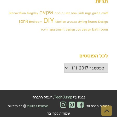
תגיות
איקאה
craft
guide
rugs
kids
אוסף תמונות לבית
blogday
Renovation
DIY
אחסון
home
Design אמבטיה
styling
Kitchen
Bedroom
bathroom
design
design tips
apartment
אייטיז
לכל הפוסטים
לכל
הפוסטים
נבנה ע״י
TechJump
, העסק החברתי
רשתות חברתיות:
הצהרת נגישות
כל הזכויות
גלילה
שמורות לקרן בר