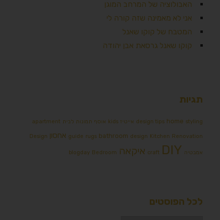
האבולוציה של המרחב המוגן
אני לא מאמינה שזה קורה לי
המטבח של קוקו שאנל
קוקו שאנל גרסאת אבן יהודה
תגיות
home
styling
design tips
אייטיז
kids
אוסף תמונות לבית
apartment
אחסון
bathroom
Design
guide
rugs
design
Kitchen
Renovation
DIY
איקאה
אמבטיה
craft
Bedroom
blogday
לכל הפוסטים