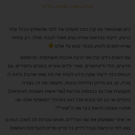
מנורה
,
שעון
,
מצעים
,
רגליים
כיוון שנפגשתי עם קרן כמה פעמים עוד לפני שהשיפוץ בכלל עלה
כרעיון, ידעתי בוודאות שיהיה נעים מאוד לעבוד מולה. רק קיוויתי
שהיא תסכים להגיע מכפר סבא עד אלינו
עם השנים גילינו קרן ואני הרבה אהבות משותפות: תרשימים
מדעיים, חלל ודינוזאורים, ספרי ילדים ואיורים בוטניים ולימודיים. עם
הבסיס הזה ידעתי שקרן תדע לקחת את מה שאני אוהבת ולתת לו
צורה, קו, גוון מדויק ובחירות נבונות, ותעשה את זה בצורה
מקצועית אבל גם בנעימות ועדינות (שלי אישית חשובות לא פחות).
בינתיים אני ובן זוגי נהנים מכל רגע בתהליך המשותף שלנו. אני
מחכה ומצפה לראות כבר את ה"אחרי"!״
אז אחרי ששמעתן את שני הצדדים, אנחנו עוברות לנו לשלב הבא בו
נצא לימי הרכישות ונוכל לדייק כל פריט ופריט להעדפות האישיות