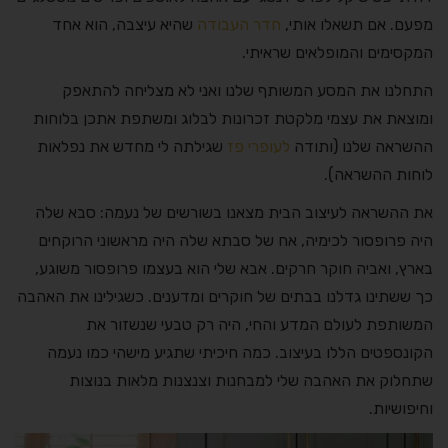
מפעם. אם תשאלו אותי,
חדר העבודה
שהיא עיצבה, הוא אחד
המקסימים והמופלאים שראיתי.
התחלנו את המסע המשותף שלנו ואני לא מצליחה להתאפק
ומוצאת את עצמי מלקטת זכרונות לבלוג ומשתפת אתכן בלוחות
ההשראה שלנו (ותודה
לעופרי פז
שגילתה לי מחדש את נפלאות
לוחות ההשראה).
את ההשראה לעיצוב הבית מצאנו בשורשים של נעמה: סבא שלה
היה פרופסור לכימיה, אח של סבתא שלה היה מראשוני הרוקחים
בארץ, ואביה חוקר חרקים. אבא שלי הוא בעצמו פרופסור משוגע,
כך ששתינו גדלנו בבתים של חוקרים ומדענים. כשגילינו את האהבה
המשותפת לעולם המדע והחי, היה רק טבעי שנשזור את
הקונספטים הללו בעיצוב. כמה חיכיתי שתגיע מישהי כמו נעמה
שתחלוק את האהבה שלי למבחנות וצנצנות מלאות בנוצות
וחיפושיות.