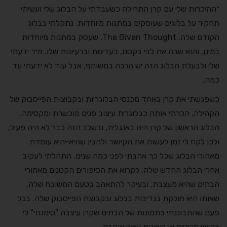
״ההיכרות שלי עם קרן התחילה כשעבדתי על הבלוג שלי ועשיתי
תחקיר על בלוגים שעוסקים במתנות מיוחדות. נתקלתי בבלוג
הקודם שלה, The Given Thought, שעסק במתנות מיוחדות
במינן, והוא שבה את לבי בקסם, בעדינות וברעיונות שלו. מיד ידעתי
שלי ולבעלת הבלוג הזה יש הרבה במשותף, אבל עוד לא ידעתי עד
כמה.
כשפגשתי את קרן באחד מכנסי הבלוגריות ובקבוצות הפייסבוק של
הקהילה, הכרתי אותה כבלוגרית עיצוב פנים מוכשרת ומקסימה.
הבלוג הראשון של קרן היה באנגלית, ובשלב הזה כבר לא היה פעיל,
ולכן לקח לי זמן לעשות את הקישור ולהבין שהיא-היא עומדת
מאחורי הבלוג שכל כך אהבתי לפני כמה שנים. התחלתי לעקוב
אחרי הבלוג החדש שלה, לקרוא את הסיפורים הקטנים מאחורי
הבתים שהיא מעצבת, ובעיקר להתאהב בטעם המשובח שלה,
שאותו היא חולקת בנדיבות בבלוג ובקבוצת הפייסבוק שלה. בכל
פעם שהתבוננתי בתמונות של הבתים שקרן עיצבה "סימנתי" לי
בראש פריטים או רעיונות שאני אוהבת.