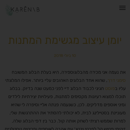
תפריט
יומן עיצוב מגשימת המתנות
10 ביולי 2018
את נעמה אני מכירה מהבלוגוספירה, היא בעלת הבלוג המשובח
סימני דרך
, שהוא אחד הבלוגים האהובים עליי ביותר. אפילו המלצתי
עליו ב
פוסט
חגיגי לכבוד הבלוג דיי לפני כמעט שנה בדיוק. בבלוג
תוכלו למצוא רעיונות מקסימים למתנות, פעילויות יצירתיות לילדים
ומיני אוספים מדליקים. לכן, כשנעמה פנתה אליי וסיפרה לי שהיא
מעוניינת בסטיילינג לבית, לא יכולתי להסתיר את ההתרגשות שלי,
למרות שממש רציתי לשחק אותה קול. כבר בין דפי הבלוג שלה,
זיהיתי פטיש קל לפרטי וינטג׳ עם אהבה לאוספים ופריטים נוסטלגיים