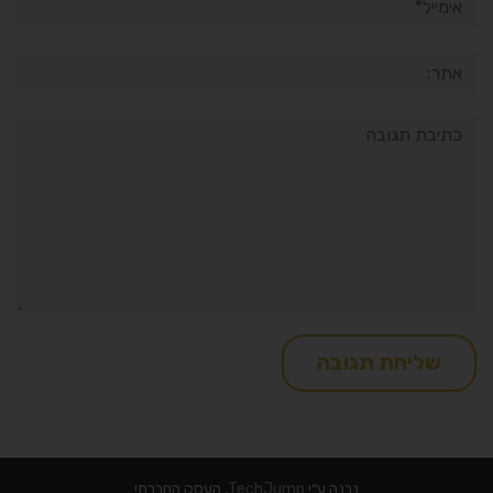
אתר:
תגובה:
נבנה ע״י
TechJump
, העסק החברתי