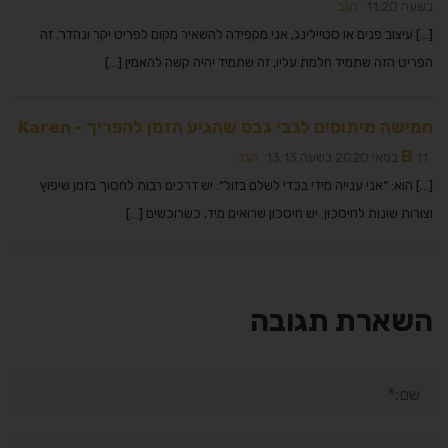
בשעה 11:20
הגב
[…] עיצוב פנים או סטיילינג, אני מקפידה להשאיר מקום לפריט יקר ונהדר. זה
הפריט הזה שתמיד חלמת עליו, זה שתמיד יהיה קשה להאמין […]
חמישה מיתוסים לגבי גבס שהגיע הזמן להפריך - Karen
B
11 במאי 2020 בשעה 13:13
הגב
[…] הוא: ״אני ענייה מידי בכדי לשלם בזול״. יש דרכים רבות לחסוך בזמן שיפוץ
וצורות שונות לחיסכון. יש חיסכון שרואים מיד, כשרוכשים […]
השארת תגובה
שם:*
אימייל*