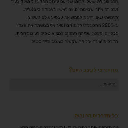
חלב שבולת שועל. הרומן שלי עם עיצוב החל בגיל מאוד צעיר
אבל רק אחרי שסיימתי תואר ראשון בעבודה סוציאלית,
הרגשתי שאני חייבת לממש את עצמי בעולם העיצוב.
ב-2005 התקבלתי ללימודים ומאז אני מגשימה את עצמי
בכל יום. הבלוג שלי זה המקום למצוא טיפים לעיצוב הבית,
הדרכות יצירה וכל מה שקשור בעיצוב ולייף סטייל.
מה תרצי לעצב היום?
חיפוש
עבור:
כל הדברים הטובים
אני מזמינה אותך להירשם לניוזלטר ולקבל פוסטים מלאי