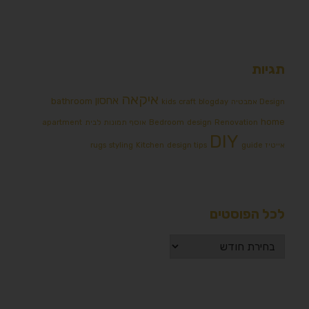
תגיות
איקאה
אחסון
bathroom
Design אמבטיה
blogday
craft
kids
home
Renovation
design
Bedroom
אוסף תמונות לבית
apartment
DIY
אייטיז
guide
design tips
Kitchen
styling
rugs
לכל הפוסטים