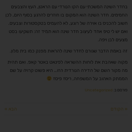
בחדר השינה המשכתי עם הקו הנורדי עם הראטן, העץ והצבעים
החמימים. חדר השינה הוא המקום בו חוזרים להרגע בסוף היום, לכן
חשוב להכניס בו אוירה של רוגע, לא להעמיס בטקסטורות וצבעים.
ואם יש לי טיפ אחד לעיצוב חדר שינה הוא תמיד זה: תשקיעו בסט
מצעים לבן ויפה.
זה באמת הדבר שגורם לחדר שינה להראות מפנק כמו בית מלון.
מקוה שאהבת את לוחות ההשראה לפינאט באטר קאפ. ואם תהית
מה מקור השם של הדירה הנורדית הזו… היא פשוט קרויה על שם
הממתק האהוב על המשפחה, ריסז פיסז
פורסם ב:
Uncategorized
« הקודם
הבא »