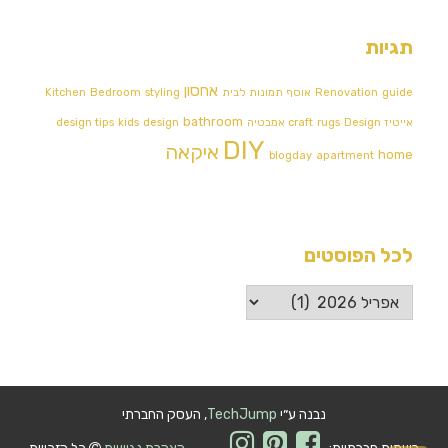
תגיות
אחסון
guide
Renovation
אוסף תמונות לבית
styling
Bedroom
Kitchen
bathroom
אייטיז
Design אמבטיה
rugs
craft
design
kids
design tips
DIY
איקאה
home
blogday
apartment
לכל הפוסטים
לכל
הפוסטים
נבנה ע״י
TechJump
, העסק החברתי