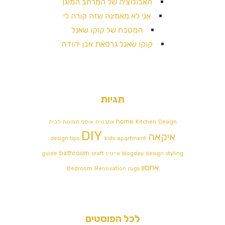
האבולוציה של המרחב המוגן
אני לא מאמינה שזה קורה לי
המטבח של קוקו שאנל
קוקו שאנל גרסאת אבן יהודה
תגיות
home
Design אמבטיה
Kitchen
אוסף תמונות לבית
DIY
איקאה
design tips
kids
apartment
bathroom
styling
design
blogday
אייטיז
craft
guide
אחסון
Bedroom
Renovation
rugs
לכל הפוסטים