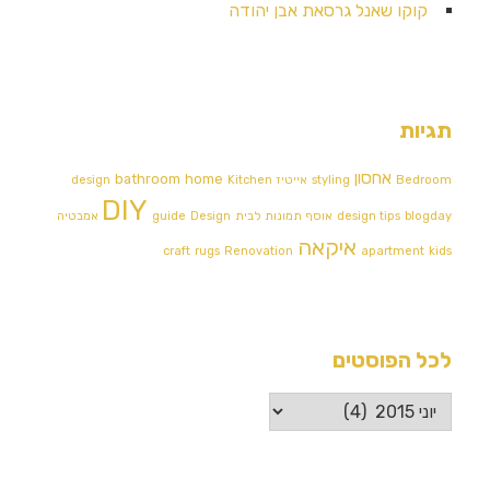
קוקו שאנל גרסאת אבן יהודה
תגיות
אחסון
bathroom
home
Bedroom
styling
אייטיז
Kitchen
design
DIY
blogday
design tips
אוסף תמונות לבית
Design אמבטיה
guide
איקאה
craft
rugs
Renovation
apartment
kids
לכל הפוסטים
לכל
הפוסטים